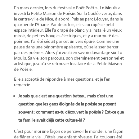
En mars dernier, lors du festival « Poët Poët »,
Lo Moulis
a
investi la Petite Maison de Poésie. Sur la Coulée verte, dans
le centre-ville de Nice, d’abord. Puis au parc Lécuyer, dans le
quartier de l’Ariane. Par deux fois, elle a occupé ce petit
espace intérieur. Elle l’a drapé de blanc, y a installé un vieux
miroir, de petites bougies électriques, et y a murmuré des
poèmes. J’ai été séduit par cet univers épuré. Comme une
pause dans une pénombre apaisante, où se laisser bercer
par des poèmes. Alors j’ai voulu en savoir davantage sur Lo
Moulis. Sa vie, son parcours, son cheminement personnel et
artistique, jusqu’à se retrouver locataire de la Petite Maison
de Poésie.
Elle a accepté de répondre à mes questions, et je l’en
remercie.
Je sais que c’est une question bateau, mais c’est une
question que les gens éloignés de la poésie se posent
souvent : comment as-tu découvert la poésie ? Est-ce que
ta famille avait déjà cette culture-là ?
C’est pour moi une façon de percevoir le monde : une façon
de flâner la vie… J’étais une enfant rêveuse. J’ai toujours été