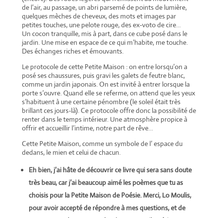
de l’air, au passage, un abri parsemé de points de lumière,
quelques mèches de cheveux, des mots et images par
petites touches, une pelote rouge, des ex-voto de cire…
Un cocon tranquille, mis à part, dans ce cube posé dans le
jardin. Une mise en espace de ce qui m’habite, me touche.
Des échanges riches et émouvants.
Le protocole de cette Petite Maison : on entre lorsqu’on a
posé ses chaussures, puis gravi les galets de feutre blanc,
comme un jardin japonais. On est invité à entrer lorsque la
porte s’ouvre. Quand elle se referme, on attend que les yeux
s’habituent à une certaine pénombre (le soleil était très
brillant ces jours-là). Ce protocole offre donc la possibilité de
renter dans le temps intérieur. Une atmosphère propice à
offrir et accueillir l’intime, notre part de rêve…
Cette Petite Maison, comme un symbole de l’ espace du
dedans, le mien et celui de chacun.
Eh bien, j’ai hâte de découvrir ce livre qui sera sans doute
très beau, car j’ai beaucoup aimé les poèmes que tu as
choisis pour la Petite Maison de Poésie. Merci, Lo Moulis,
pour avoir accepté de répondre à mes questions, et de