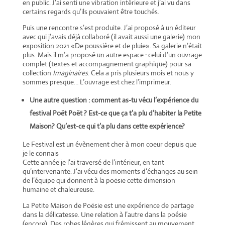
en public. J’ai senti une vibration intérieure et j’ai vu dans
certains regards qu’ils pouvaient être touchés.
Puis une rencontre s’est produite. J’ai proposé à un éditeur
avec qui j’avais déjà collaboré (il avait aussi une galerie) mon
exposition 2021 «De poussière et de pluie». Sa galerie n’était
plus. Mais il m’a proposé un autre espace : celui d’un ouvrage
complet (textes et accompagnement graphique) pour sa
collection
Imaginaires
. Cela a pris plusieurs mois et nous y
sommes presque… L’ouvrage est chez l’imprimeur.
Une autre question : comment as-tu vécu l’expérience du
festival Poët Poët ? Est-ce que ça t’a plu d’habiter la Petite
Maison? Qu’est-ce qui t’a plu dans cette expérience?
Le Festival est un évènement cher à mon coeur depuis que
je le connais
Cette année je l’ai traversé de l’intérieur, en tant
qu’intervenante. J’ai vécu des moments d’échanges au sein
de l’équipe qui donnent à la poësie cette dimension
humaine et chaleureuse.
La Petite Maison de Poësie est une expérience de partage
dans la délicatesse. Une relation à l’autre dans la poésie
(encore). Des robes légères qui frémissent au mouvement