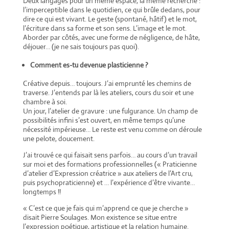
Deux langages pour un même espace, la même recherche :
l’imperceptible dans le quotidien, ce qui brûle dedans, pour
dire ce qui est vivant. Le geste (spontané, hâtif) et le mot,
l’écriture dans sa forme et son sens. L’image et le mot.
Aborder par côtés, avec une forme de négligence, de hâte,
déjouer… (je ne sais toujours pas quoi).
Comment es-tu devenue plasticienne ?
Créative depuis… toujours. J’ai emprunté les chemins de
traverse. J’entends par là les ateliers, cours du soir et une
chambre à soi.
Un jour, l’atelier de gravure : une fulgurance. Un champ de
possibilités infini s’est ouvert, en même temps qu’une
nécessité impérieuse… Le reste est venu comme on déroule
une pelote, doucement.
J’ai trouvé ce qui faisait sens parfois… au cours d’un travail
sur moi et des formations professionnelles (« Praticienne
d’atelier d’Expression créatrice » aux ateliers de l’Art cru,
puis psychopraticienne) et … l’expérience d’être vivante…
longtemps !!
« C’est ce que je fais qui m’apprend ce que je cherche »
disait Pierre Soulages. Mon existence se situe entre
l’expression poétique, artistique et la relation humaine.