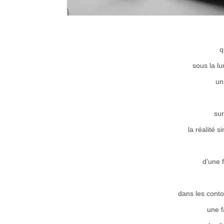
q
sous la l
un
su
la réalité 
d’une 
dans les conto
une f