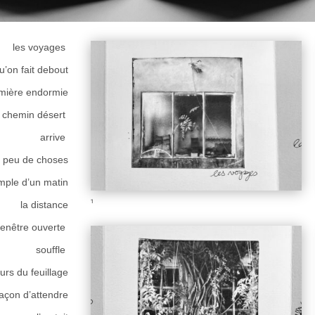
les voyages
u’on fait debout
umière endormie
 chemin désert
arrive
r peu de choses
simple d’un matin
1
la distance
fenêtre ouverte
souffle
urs du feuillage
açon d’attendre