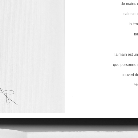
de mains
sales et 
la te
to
la main est un
que personne n
couvert de
ét
.