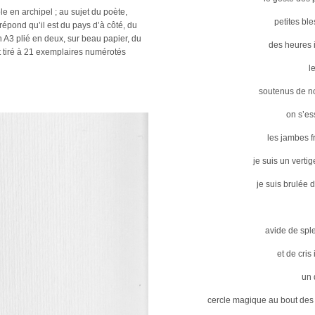
le en archipel ; au sujet du poète,
petites bl
 répond qu’il est du pays d’à côté, du
’un A3 plié en deux, sur beau papier, du
des heures i
t tiré à 21 exemplaires numérotés
l
soutenus de n
on s’es
les jambes f
je suis un verti
je suis brulée
avide de spl
et de cris 
un 
cercle magique au bout des 