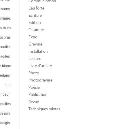
Communication
Eau forte
essures
Ecriture
nfinies
Edition
es murs
Estampe
Expo
os bras
Gravure
souffle
Installation
ragiles
Lecture
Livre d'artiste
ge blanc
Photo
 dedans
Photogravure
nue
Poésie
Publication
endeur
Revue
inutiles
Techniques mixtes
dessin
doigts