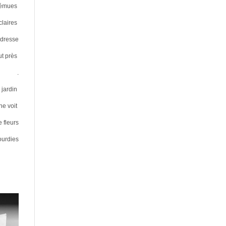
 émues
claires
ndresse
ut près
.
 jardin
e voit
 fleurs
ourdies