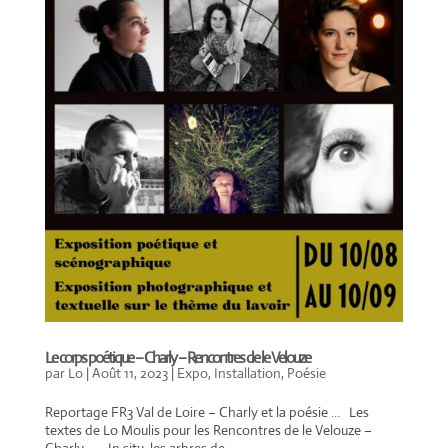
Le corps poétique – Charly – Rencontres de le Velouze
par
Lo
|
Août 11, 2023
|
Expo
,
Installation
,
Poésie
Reportage FR3 Val de Loire – Charly et la poésie … Les
textes de Lo Moulis pour les Rencontres de le Velouze –