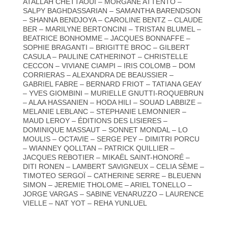
ATALLAH CHETTAOUI – MORGANE ATTENTO –
SALPY BAGHDASSARIAN – SAMANTHA BARENDSON
– SHANNA BENDJOYA – CAROLINE BENTZ – CLAUDE
BER – MARILYNE BERTONCINI – TRISTAN BLUMEL –
BEATRICE BONHOMME – JACQUES BONNAFFE –
SOPHIE BRAGANTI – BRIGITTE BROC – GILBERT
CASULA – PAULINE CATHERINOT – CHRISTELLE
CECCON – VIVIANE CIAMPI – IRIS COLOMB – DOM
CORRIERAS – ALEXANDRA DE BEAUSSIER –
GABRIEL FABRE – BERNARD FRIOT – TATIANA GEAY
– YVES GIOMBINI – MURIELLE GNUTTI-ROQUEBRUN
– ALAA HASSANIEN – HODA HILI – SOUAD LABBIZE –
MELANIE LEBLANC – STEPHANIE LEMONNIER –
MAUD LEROY – ÉDITIONS DES LISIERES –
DOMINIQUE MASSAUT – SONNET MONDAL – LO
MOULIS – OCTAVIE – SERGE PEY – DIMITRI PORCU
– WIANNEY QOLLTAN – PATRICK QUILLIER –
JACQUES REBOTIER – MIKAËL SAINT-HONORÉ –
DITI RONEN – LAMBERT SAVIGNEUX – CELIA SÈME –
TIMOTEO SERGOÏ – CATHERINE SERRE – BLEUENN
SIMON – JEREMIE THOLOME – ARIEL TONELLO –
JORGE VARGAS – SABINE VENARUZZO – LAURENCE
VIELLE – NAT YOT – REHA YUNLUEL