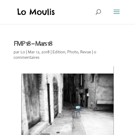
FMP 18 – Mars 18
par
Lo
|
Mar 12, 2018
|
Edition
,
Photo
,
Revue
|
0
commentaires