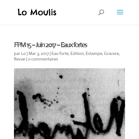
FPM 15 – Juin 2017 – Eaux fortes
par
Lo
|
Mar 3, 2017
|
Eau forte
,
Edition
,
Estampe
,
Gravure
,
Revue
|
0 commentaires